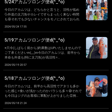
5/24アカムツロング便d(^_^o)
今日のアカムツは、どちらかと言うと、活性が低め
💦外道の太刀魚やカレイですらまったく来ない時間
も😩それでも少ないチャンスをモノにされておられ
ま...
2024/05/24 17:55
5/19アカムツロング便d(^_^o)
※只今(しばらく前から)釣果数はUPいたしませんので
ご了承くださいm(__)m今日のアカムツは、前半から
本命も外道も(特に太刀魚)が高活性⭐...
2024/05/19 20:57
5/18アカムツロング便d(^_^o)
今日のアカムツは、前半から高活性でアタリも多か
った感じ⭐️食いが浅かったのかバラシも多々😅それで
も今日はジグのお客様に軍配が上がりました👏例...
2024/05/18 21:24