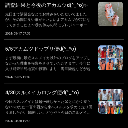
調査結果と今後のアカムツd(^_^o)✨
先日まで講習会などでお休みをいただいてました
が、その間に良い事が✨いよいよアカムツが⤴️⤴️にな
ってきましたよ〜😄お休みの間にプレジャーボー...
2024/05/17 07:35
5/5アカムツドップリ便d(^_^o)
まず最初に最近スルメイカ以外のブログをアップし
なかった理由を報告をさせていただきます。今年に
入り能登半島地震の影響により、海底隆起などが起
こ...
2024/05/05 19:09
4/30スルメイカロング便d(^_^o)
今日のスルメイカは超〜厳しかった😫とにかく乗ら
ない‼️のただ一言💦西から東へスルメを求めて走り回
りましたが、超厳しい。どうやら今日のスルメイ...
2024/04/30 19:43