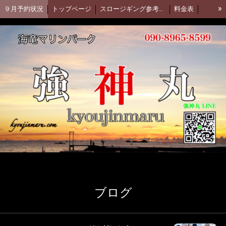
»
９月予約状況
トップページ
スロージギング参考動画(Daiwa)
料金表
集合場所
強神丸 facebook
アカムツ釣行動画
強神丸お客様釣果
釣果ブログ(アメブロ)
ブログ