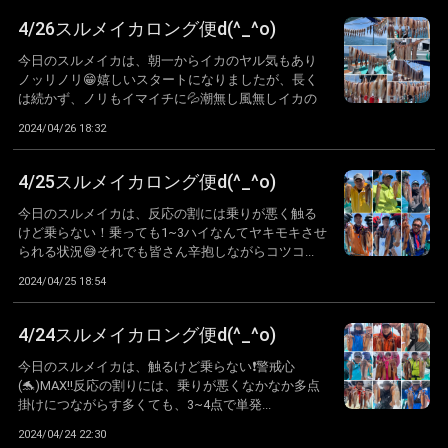
4/26スルメイカロング便d(^_^o)
今日のスルメイカは、朝一からイカのヤル気もあり
ノッリノリ😁嬉しいスタートになりましたが、長く
は続かず、ノリもイマイチに💦潮無し風無しイカの
ヤ...
2024/04/26 18:32
4/25スルメイカロング便d(^_^o)
今日のスルメイカは、反応の割には乗りが悪く触る
けど乗らない！乗っても1~3ハイなんてヤキモキさせ
られる状況😅それでも皆さん辛抱しながらコツコ...
2024/04/25 18:54
4/24スルメイカロング便d(^_^o)
今日のスルメイカは、触るけど乗らない❗️警戒心
(🐬)MAX‼️反応の割りには、乗りが悪くなかなか多点
掛けにつながらす多くても、3~4点で単発...
2024/04/24 22:30