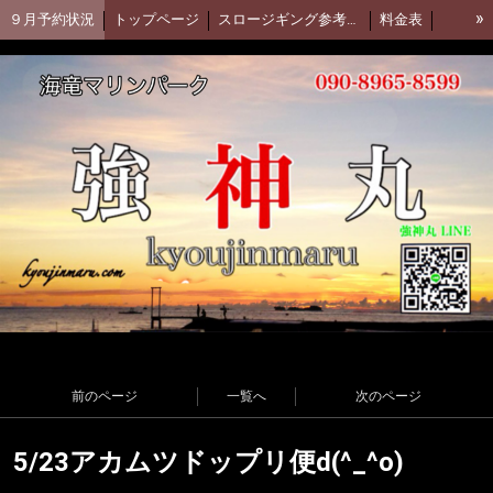
»
９月予約状況
トップページ
スロージギング参考動画(Daiwa)
料金表
集合場所
強神丸 facebook
アカムツ釣行動画
強神丸お客様釣果
釣果ブログ(アメブロ)
前のページ
一覧へ
次のページ
5/23アカムツドップリ便d(^_^o)