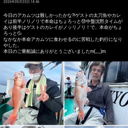
2026年05月23日 18:46
今日のアカムツは難しかったかな⁈ゲストの太刀魚やカレ
イは前半ノリノリで本命はちょろっと😓中盤沈黙タイムが
あり後半はゲストのカレイがノッリノリ！で、本命がちょ
ろっと💦
なかなか本命アカムツに食わせるのに苦戦した釣行になり
やした。
本日のご乗船誠にありがとうございましたm(__)m