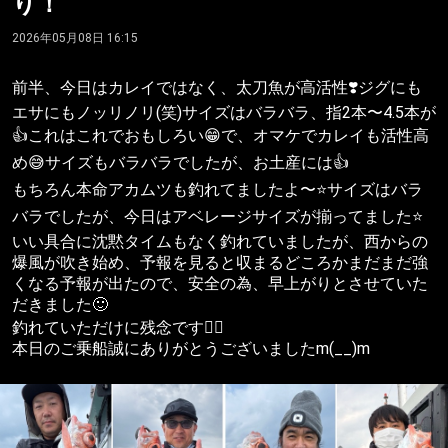
り！
2026年05月08日 16:15
前半、今日はカレイではなく、太刀魚が高活性❣️ジグにも
エサにもノッリノリ(笑)サイズはバラバラ、指2本〜4.5本が
👍これはこれでおもしろい😁で、オマケでカレイも活性高
め😅サイズもバラバラでしたが、お土産には👍
もちろん本命アカムツも釣れてましたよ〜⭐️サイズはバラ
バラでしたが、今日はアベレージサイズが揃ってました⭐️
いい具合に沈黙タイムもなく釣れていましたが、西からの
爆風が吹き始め、予報を見ると収まるどころかまだまだ強
くなる予報が出たので、安全の為、早上がりとさせていた
だきました🙂
釣れていただけに残念です😮‍💨
本日のご乗船誠にありがとうございましたm(__)m