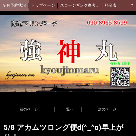
»
９月予約状況
トップページ
スロージギング参考動画(Daiwa)
料金表
集合場所
強神丸 facebook
アカムツ釣行動画
強神丸お客様釣果
釣果ブログ(アメブロ)
前のページ
一覧へ
次のページ
5/8 アカムツロング便d(^_^o)早上が