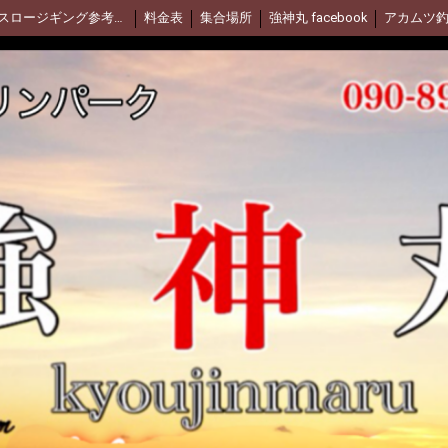
スロージギング参考動画(Daiwa)
料金表
集合場所
強神丸 facebook
アカムツ