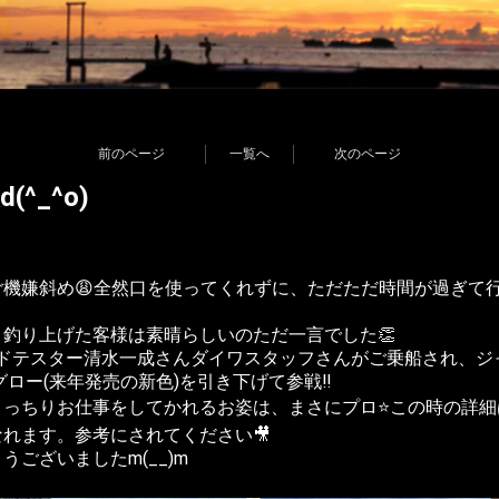
前のページ
一覧へ
次のページ
(^_^o)
機嫌斜め😩全然口を使ってくれずに、ただただ時間が過ぎて行
釣り上げた客様は素晴らしいのただ一言でした👏
ルドテスター清水一成さんダイワスタッフさんがご乗船され、ジャ
グロー(来年発売の新色)を引き下げて参戦‼️
っちりお仕事をしてかれるお姿は、まさにプロ⭐️この時の詳
れます。参考にされてください🎥
ございましたm(__)m