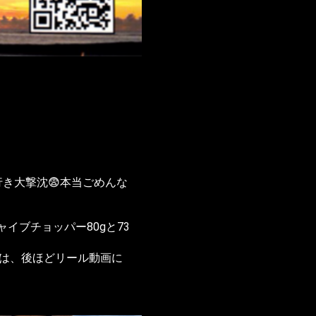
き大撃沈😨本当ごめんな
イブチョッパー80gと73
細は、後ほどリール動画に