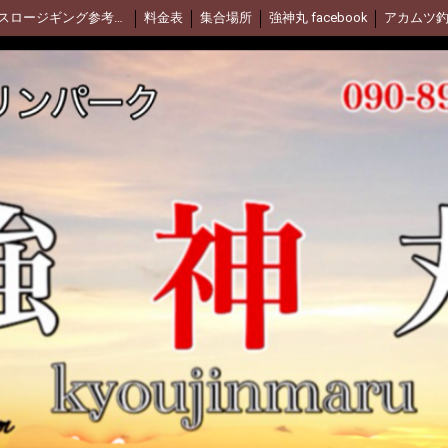
スロージギング参考動画(Daiwa)
料金表
集合場所
強神丸 facebook
アカムツ