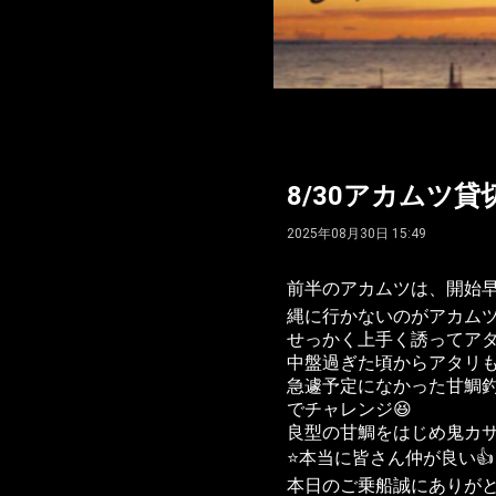
8/30アカムツ貸切便
2025年08月30日 15:49
前半のアカムツは、開始早
縄に行かないのがアカムツ
せっかく上手く誘ってアタ
中盤過ぎた頃からアタリも
急遽予定になかった甘鯛
でチャレンジ😆
良型の甘鯛をはじめ鬼カ
⭐️本当に皆さん仲が良い👍
本日のご乗船誠にありがとう