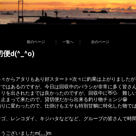
前のページ
一覧へ
次のページ
d(^_^o)
々からアタリもあり好スタート⭐️次々に釣果は上がりましたが
ではあるのですが、今日は回収中のバラシが非常に多く皆さん
リを出されたまでは良かったのですが、回収中に👋💦 難しい
止まって来たので、貸切便だから出来る釣り物チェンジ😁
釣りに変わったので、仕掛けもエサも特別甘鯛に特化した物で
サゴ、レンコダイ、キジハタなどなど、グループの皆さんで時
ございましたm(__)m