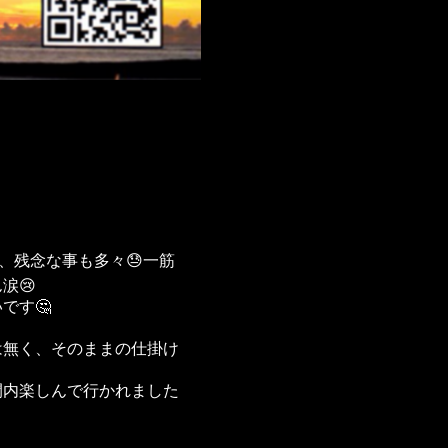
、残念な事も多々😓一筋
涙😢
です🤔
は無く、そのままの仕掛け
間内楽しんで行かれました