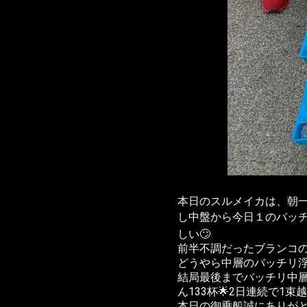
本日のスルメイカは、朝一
し中盤から今日１のバッチ
しい🙄
前半不調だったブランコの
どうやら中層のバッチリ浮
結局最後までバッチリ中
ん133杯🌟2日連続で1
本日の御乗船誠にありがとう