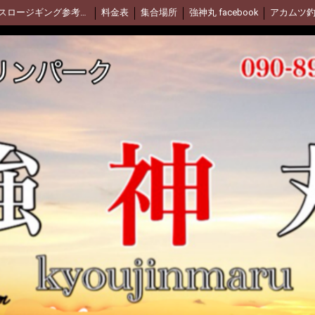
スロージギング参考動画(Daiwa)
料金表
集合場所
強神丸 facebook
アカムツ