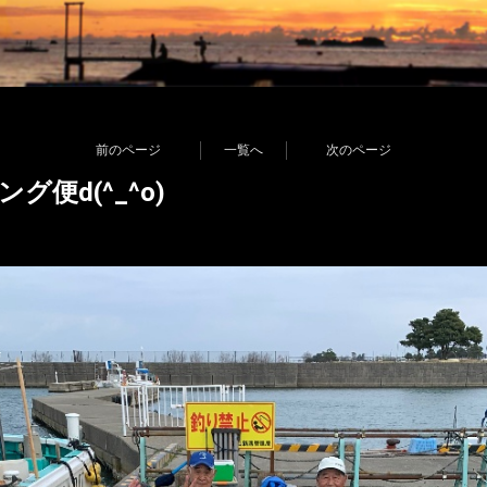
前のページ
一覧へ
次のページ
グ便d(^_^o)