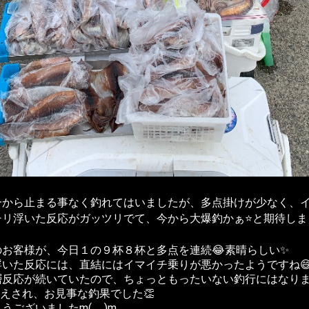
から止まる事なく釣れてはいましたが、多点掛けが少なく、イ
リ浮いた反応がガッツリでて、今から大爆釣かぁ⭐️と期待し
お客様が、今日１の９杯８杯と多点を連続😂素晴らしい✨
いた反応には、直結にはイマイチ乗りが悪かったようですね
層反応が続いていたので、ちょっともったいない釣行にはなりま
束越えされ、お見事な釣果でした👏
ございましたm(__)m