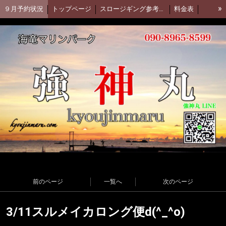
»
９月予約状況
トップページ
スロージギング参考動画(Daiwa)
料金表
集合場所
強神丸 facebook
アカムツ釣行動画
強神丸お客様釣果
釣果ブログ(アメブロ)
前のページ
一覧へ
次のページ
3/11スルメイカロング便d(^_^o)