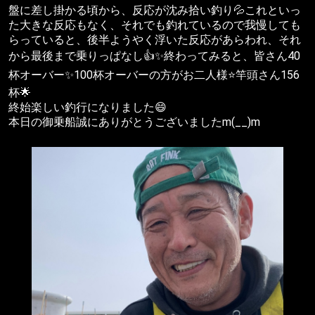
盤に差し掛かる頃から、反応が沈み拾い釣り💦これといっ
た大きな反応もなく、それでも釣れているので我慢しても
らっていると、後半ようやく浮いた反応があらわれ、それ
から最後まで乗りっぱなし👍✨終わってみると、皆さん40
杯オーバー✨100杯オーバーの方がお二人様⭐️竿頭さん156
杯🌟
終始楽しい釣行になりました😄
本日の御乗船誠にありがとうございましたm(__)m